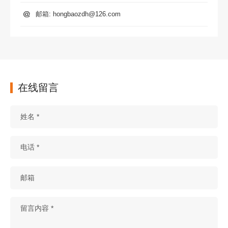
邮箱: hongbaozdh@126.com
在线留言